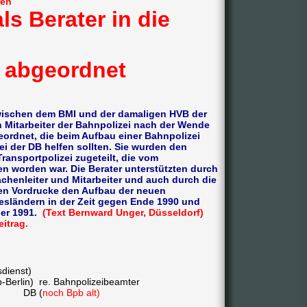
hen
s Berater in die
 abgeordnet
wischen dem BMI und der damaligen HVB der
itarbeiter der Bahnpolizei nach der Wende
ordnet, die beim Aufbau einer Bahnpolizei
i der DB helfen sollten. Sie wurden den
ansportpolizei zugeteilt, die vom
worden war. Die Berater unterstützten durch
achenleiter und Mitarbeiter und auch durch die
sen Vordrucke den Aufbau der neuen
esländern in der Zeit gegen Ende 1990 und
ber 1991.
(Text Bernward Unger, Düsseldorf)
itrag.
dienst)
p-Berlin) re. Bahnpolizeibeamter
(
noch Bpb alt)