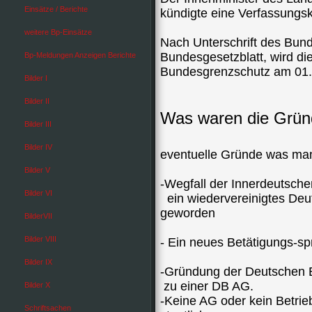
Einsätze / Berichte
kündigte eine Verfassungs
weitere Bp-Einsätze
Nach Unterschrift des Bun
Bundesgesetzblatt, wird d
Bp-Meldungen Anzeigen Berichte
Bundesgrenzschutz am 01.
Bilder I
Bilder II
Was waren die Gründ
Bilder III
Bilder IV
eventuelle Gründe was man
Bilder V
-Wegfall der Innerdeutsch
Bilder VI
ein wiedervereinigtes Deut
geworden
BilderVII
Bilder VIII
- Ein neues Betätigungs-sp
Bilder IX
-Gründung der Deutschen
zu einer DB AG.
Bilder X
-Keine AG oder kein Betrie
Schriftsachen