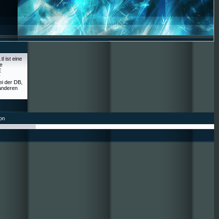
l ist eine
e
E
r
ei der DB,
anderen
on