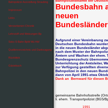
Bahnpolizeibeamte der Deutsc
Bahnpolizei-Ausstellung Straubing
Bundesbahn al
Impressum
neuen
Links
Bundesländer
Verstorbenen-Chronik
Lehrstoff und Weisungen Bp
Aufgrund einer Vereinbarung z
Soko S-Bahn BpW Mü Hbf
Deutschen Bundesbahn wurden M
in die neuen Bundesländer abge
Quellenverzeichnis und Danksagung
nach dem Muster der Bahnpolize
Ämtern und Wachen der ehem. Tr
Rückblick
Bundesgrenzschutz übernommen 
Unterrichtung der Amtsleiter, W
Gästebuch
zur Verfügung gestellten diver
Bahnpolizei in den neuen Bund
dann von April 1991-etwa Okto
Dank an Bernward für diesen Be
gemeinsame Bahnhofsstreife (Orts
li. ehem. Transportpolizist (BGS/B
DB 
1991