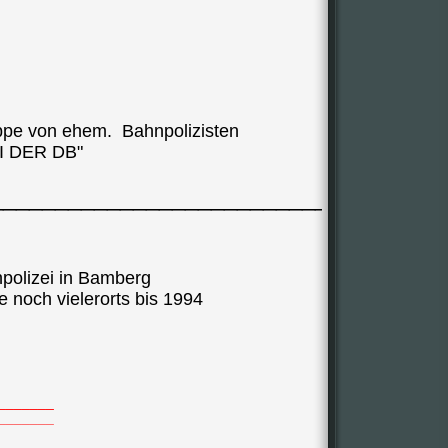
ppe von ehem. Bahnpolizisten
I DER DB"
___________________________
polizei in Bamberg
 noch vielerorts bis 1994
_______
_______