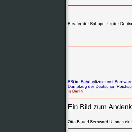
___________________________
Berater der Bahnpolizei der Deu
___________________________
BBi im Bahnpolizeidienst Bernwar
Dampfzug der Deutschen Reich
in Berlin
___________________________
Ein Bild zum Anden
Otto B. und Bernward U. nach ei
___________________________