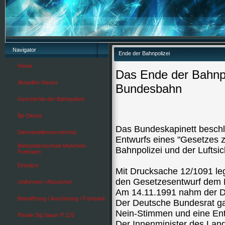
Navigator
Ende der Bahnpolizei
Home
Das Ende der Bahnpo
Aktuelles-Neues
Bundesbahn
Geschichte der Bahnpolizei
Bp-Dienst
Das Bundeskapinett beschl
Dienststellenverzeichnis
Entwurfs eines "Gesetzes 
Bahnpolizeischule München-
Bahnpolizei und der Luftsi
Freimann
Einsätze
Mit Drucksache 12/1091 le
den Gesetzesentwurf dem 
Uniformen / Abzeichen
Am 14.11.1991 nahm der D
Bewaffnung / Ausrüstung / Fuhrpark
Der Deutsche Bundesrat ga
Nein-Stimmen und eine Ent
Pistole Sig Sauer P 225
Der Innenminister des Lan