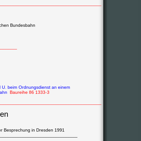
_______________________________________________
tschen Bundesbahn
_______
d U. beim Ordnungsdienst an einem
sbahn
Baureihe 86 1333-3
_______________________________________________
ken
ner Besprechung in Dresden 1991
_______________________________