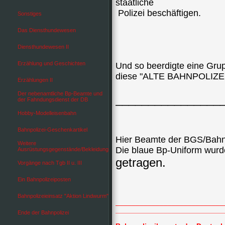
staatliche
Polizei beschäftigen.
Sonstiges
Das Diensthundewesen
Diensthundewesen II
Erzählung und Geschichten
Und so beerdigte eine Gru
diese "ALTE BAHNPOLIZE
Erzählungen II
Der nebenamtliche Bp-Beamte und
________________
der Fahndungsdienst der DB
Hobby-Modelleisenbahn
Bahnpolizei-Geschenkartikel
Hier Beamte der BGS/Bahn
Weitere
Die blaue Bp-Uniform wurde
Ausrüstungsgegenstände/Bekleidung
getragen.
Vorgänge nach Tgb II u. III
Ein Bahnpolizeiposten
Bahnpolizeieinsatz "Aktion Lindwurm"
___________________________
___________________________
Ende der Bahnpolizei