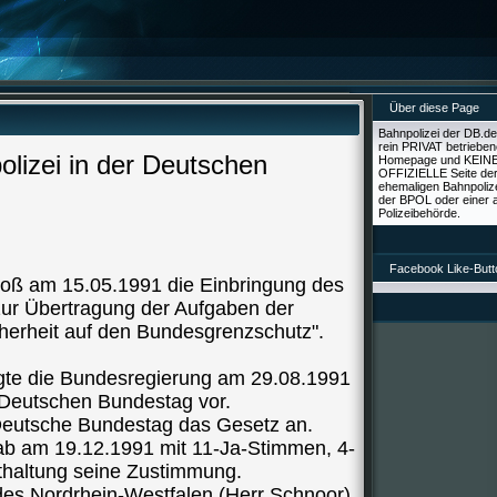
Über diese Page
Bahnpolizei der DB.de.t
rein PRIVAT betrieben
lizei in der Deutschen
Homepage und KEIN
OFFIZIELLE Seite de
ehemaligen Bahnpoliz
der BPOL oder einer 
Polizeibehörde.
Facebook Like-Butt
oß am 15.05.1991 die Einbringung des
zur Übertragung der Aufgaben der
cherheit auf den Bundesgrenzschutz".
gte die Bundesregierung am 29.08.1991
Deutschen Bundestag vor.
eutsche Bundestag das Gesetz an.
b am 19.12.1991 mit 11-Ja-Stimmen, 4-
haltung seine Zustimmung.
des Nordrhein-Westfalen (Herr Schnoor)