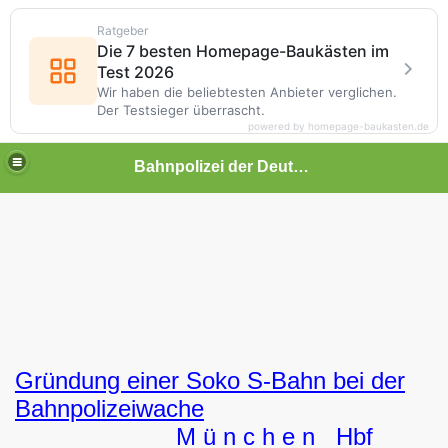
Ratgeber
Die 7 besten Homepage-Baukästen im
Test 2026
Wir haben die beliebtesten Anbieter verglichen.
Der Testsieger überrascht.
powered by homepage-baukasten.de
Bahnpolizei der Deutschen Bundesbahn
Gründung einer Soko S-Bahn bei der
Bahnpolizeiwache
imann
M ü n c h e n Hbf